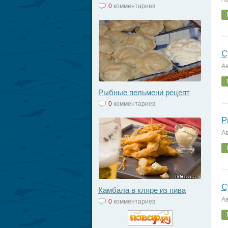
0
комментариев
С
Ав
Рыбные пельмени рецепт
0
комментариев
Р
Ав
С
Камбала в кляре из пива
Ав
0
комментариев