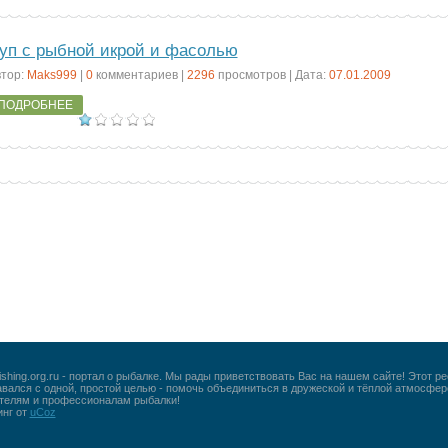
уп с рыбной икрой и фасолью
тор:
Maks999
|
0
комментариев |
2296
просмотров | Дата:
07.01.2009
ПОДРОБНЕЕ
shing.org.ru - портал о рыбалке. Мы рады приветствовать Вас на нашем сайте! Этот р
авался с одной, простой целью - помочь объединиться в дружеской и тёплой атмосфер
телям и профессионалам рыбалки!
инг от
uCoz