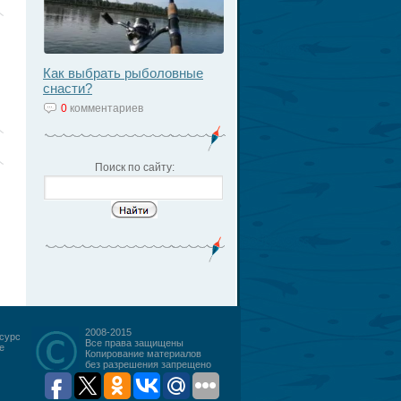
Как выбрать рыболовные
снасти?
0
комментариев
Поиск по сайту:
2008-2015
есурс
Все права защищены
е
Копирование материалов
без разрешения запрещено