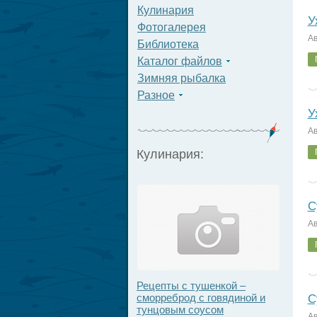
Кулинария
У
Фотогалерея
Ав
Библиотека
Каталог файлов
Зимняя рыбалка
Разное
У
Ав
Кулинария:
С
Ав
Рецепты с тушенкой –
сморреброд с говядиной и
С
тунцовым соусом
Ав