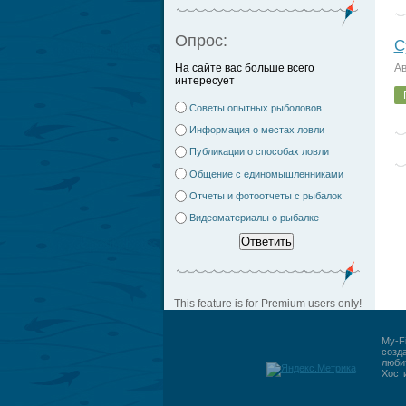
Опрос:
С
На сайте вас больше всего
Ав
интересует
Советы опытных рыболовов
Информация о местах ловли
Публикации о способах ловли
Общение с единомышленниками
Отчеты и фотоотчеты с рыбалок
Видеоматериалы о рыбалке
This feature is for Premium users only!
My-Fi
созд
люби
Хост