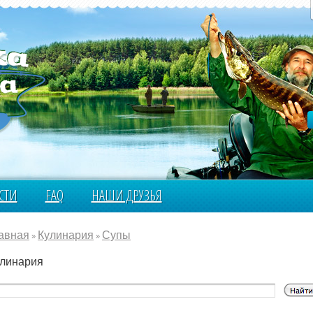
СТИ
FAQ
НАШИ ДРУЗЬЯ
авная
Кулинария
Супы
»
»
линария