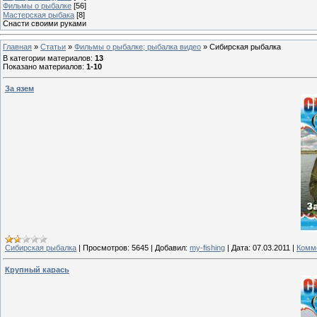
Фильмы о рыбалке
[56]
Мастерская рыбака
[8]
Снасти своими руками
Главная
»
Статьи
»
Фильмы о рыбалке; рыбалка видео
»
Сибирская рыбалка
В категории материалов
:
13
Показано материалов
:
1-10
За язем
Сибирская рыбалка
|
Просмотров:
5645
|
Добавил:
my-fishing
|
Дата:
07.03.2011
|
Комме
Крупный карась