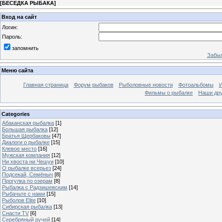
[
БЕСЕДКА РЫБАКА
]
Вход на сайт
Логин:
Пароль:
запомнить
Забыл
Меню сайта
Главная страница
Форум рыбаков
Рыболовные новости
Фотоальбомы
И
Фильмы о рыбалке
Наши др
Categories
Абаканская рыбалка
[1]
Большая рыбалка
[12]
Братья Щербаковы
[47]
Диалоги о рыбалке
[15]
Клевое место
[16]
Мужская компания
[12]
Ни хвоста ни Чешуи
[10]
О рыбалке всерьез
[24]
Подсекай, Семёныч
[8]
Прогулка по озерам
[8]
Рыбалка с Радзишевским
[14]
Рыбачьте с нами
[15]
Рыболов Elite
[10]
Сибирская рыбалка
[13]
Снасти TV
[6]
Серебряный ручей
[14]