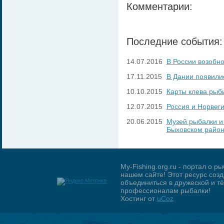
Комментарии:
Последние события:
14.07.2016
В России возобн
17.11.2015
В Дании появили
10.10.2015
Карты клева рыб
12.07.2015
Россия и Норвег
20.06.2015
Музей рыбалки и
Быховском райо
My-Fishing.org.ru - портал о 
нашем сайте! Этот ресурс созд
объединиться в дружеской и 
профессионалам рыбалки!
Хостинг от
uCoz