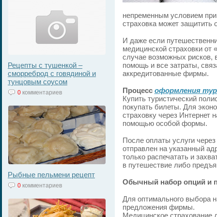
непременным условием при 
страховка может защитить 
И даже если путешественник
медицинской страховки от «
случае возможных рисков, 
Рецепты с тушенкой –
помощь и все затраты, связ
сморреброд с говядиной и
аккредитованные фирмы.
тунцовым соусом
Процесс
оформления тур
0
комментариев
Купить туристический полис
покупать билеты. Для экон
страховку через Интернет 
помощью особой формы.
После оплаты услуги через 
отправлен на указанный ад
только распечатать и захва
в путешествие либо предъя
Рыбные пельмени рецепт
Обычный набор опций и п
0
комментариев
Для оптимального выбора н
предложения фирмы.
Медицинское страхование д