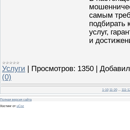
мошенничес
самым треб
подбирать 
услуг, гара
и достижен
Услуги
|
Просмотров:
1350
|
Добавил
(0)
1-10
11-20
...
111-1
Полная версия сайта
Хостинг от
uCoz