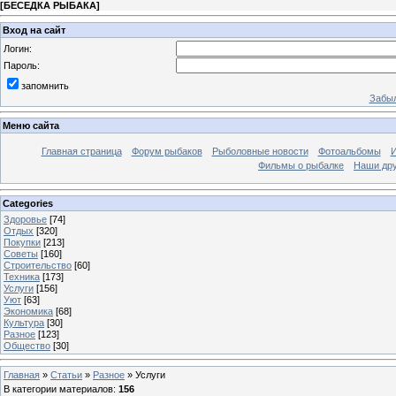
[
БЕСЕДКА РЫБАКА
]
Вход на сайт
Логин:
Пароль:
запомнить
Забыл
Меню сайта
Главная страница
Форум рыбаков
Рыболовные новости
Фотоальбомы
И
Фильмы о рыбалке
Наши др
Categories
Здоровье
[74]
Отдых
[320]
Покупки
[213]
Советы
[160]
Строительство
[60]
Техника
[173]
Услуги
[156]
Уют
[63]
Экономика
[68]
Культура
[30]
Разное
[123]
Общество
[30]
Главная
»
Статьи
»
Разное
»
Услуги
В категории материалов
:
156