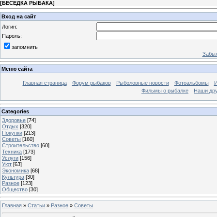
[
БЕСЕДКА РЫБАКА
]
Вход на сайт
Логин:
Пароль:
запомнить
Забыл
Меню сайта
Главная страница
Форум рыбаков
Рыболовные новости
Фотоальбомы
И
Фильмы о рыбалке
Наши др
Categories
Здоровье
[74]
Отдых
[320]
Покупки
[213]
Советы
[160]
Строительство
[60]
Техника
[173]
Услуги
[156]
Уют
[63]
Экономика
[68]
Культура
[30]
Разное
[123]
Общество
[30]
Главная
»
Статьи
»
Разное
»
Советы