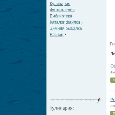
Кулинария
Фотогалерея
Библиотека
Каталог файлов
Зимняя рыбалка
Разное
Гл
Ли
Оз
Ав
П
Ре
Ав
Кулинария:
П