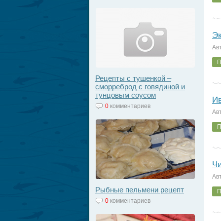
Эк
Ав
П
Рецепты с тушенкой –
сморреброд с говядиной и
тунцовым соусом
Ив
0
комментариев
Ав
П
Чи
Ав
Рыбные пельмени рецепт
П
0
комментариев