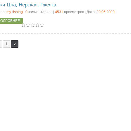
ки Цна, Нерская, Гжелка
тор:
my-fishing
|
0
комментариев |
4531
просмотров | Дата:
30.05.2009
ОДРОБНЕЕ
1
2