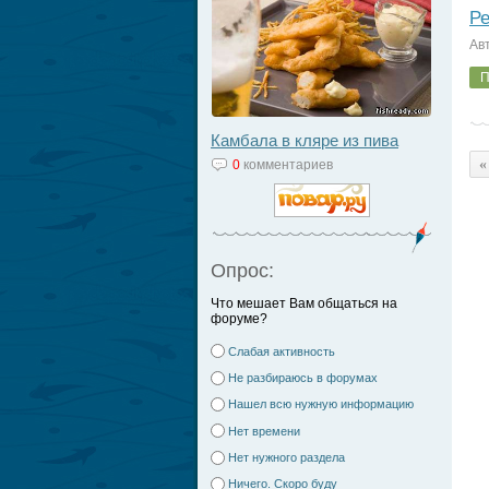
Ре
Ав
П
Камбала в кляре из пива
«
0
комментариев
Опрос:
Что мешает Вам общаться на
форуме?
Слабая активность
Не разбираюсь в форумах
Нашел всю нужную информацию
Нет времени
Нет нужного раздела
Ничего. Скоро буду