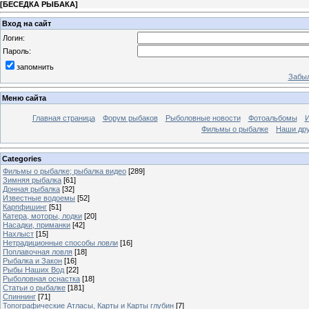
[
БЕСЕДКА РЫБАКА
]
Вход на сайт
Логин:
Пароль:
запомнить
Забыл
Меню сайта
Главная страница
Форум рыбаков
Рыболовные новости
Фотоальбомы
И
Фильмы о рыбалке
Наши др
Categories
Фильмы о рыбалке; рыбалка видео
[289]
Зимняя рыбалка
[61]
Донная рыбалка
[32]
Известные водоемы
[52]
Карпфишинг
[51]
Катера, моторы, лодки
[20]
Насадки, приманки
[42]
Нахлыст
[15]
Нетрадиционные способы ловли
[16]
Поплавочная ловля
[18]
Рыбалка и Закон
[16]
Рыбы Наших Вод
[22]
Рыболовная оснастка
[18]
Статьи о рыбалке
[181]
Спиннинг
[71]
Топографические Атласы, Карты и Карты глубин
[7]