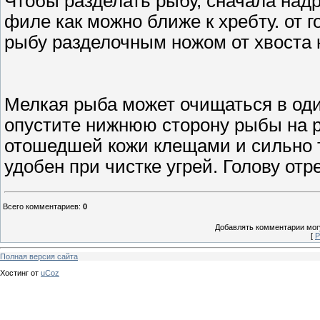
Чтобы разделать рыбу, сначала надр
филе как можно ближе к хребту. от г
рыбу разделочным ножом от хвоста к
Мелкая рыба может очищаться в оди
опустите нижнюю сторону рыбы на р
отошедшей кожи клещами и сильно тя
удобен при чистке угрей. Голову от
Всего комментариев
:
0
Добавлять комментарии могу
[
Р
Полная версия сайта
Хостинг от
uCoz