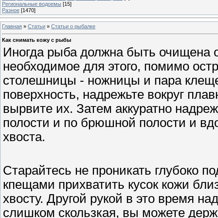
Региональные водоемы
[15]
Разное
[1470]
Главная
»
Статьи
»
Статьи о рыбалке
Как снимать кожу с рыбы
Иногда рыба должна быть очищена о
необходимое для этого, помимо остр
столешницы - ножницы и пара клеще
поверхность, надрежьте вокруг плав
вырвите их. Затем аккуратно надреж
полости и по брюшной полости и вд
хвоста.
Старайтесь не проникать глубоко по
кпещами прихватить кусок кожи близк
хвосту. Другой рукой в это время н
слишком скользкая, вы можете держа