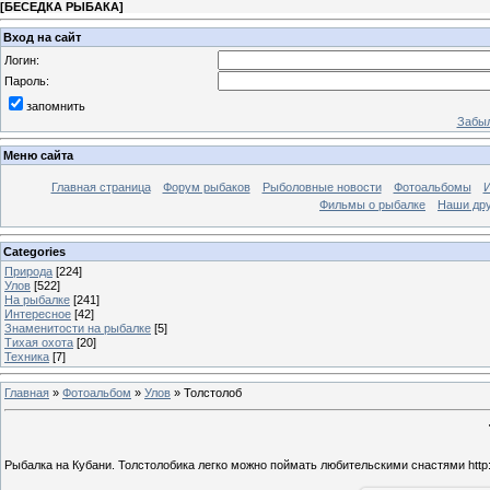
[
БЕСЕДКА РЫБАКА
]
Вход на сайт
Логин:
Пароль:
запомнить
Забыл
Меню сайта
Главная страница
Форум рыбаков
Рыболовные новости
Фотоальбомы
И
Фильмы о рыбалке
Наши др
Categories
Природа
[224]
Улов
[522]
На рыбалке
[241]
Интересное
[42]
Знаменитости на рыбалке
[5]
Тихая охота
[20]
Техника
[7]
Главная
»
Фотоальбом
»
Улов
»
Толстолоб
Рыбалка на Кубани. Толстолобика легко можно поймать любительскими снастями http://t