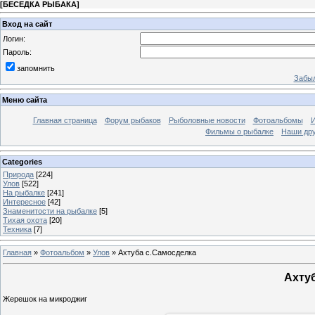
[
БЕСЕДКА РЫБАКА
]
Вход на сайт
Логин:
Пароль:
запомнить
Забыл
Меню сайта
Главная страница
Форум рыбаков
Рыболовные новости
Фотоальбомы
И
Фильмы о рыбалке
Наши др
Categories
Природа
[224]
Улов
[522]
На рыбалке
[241]
Интересное
[42]
Знаменитости на рыбалке
[5]
Тихая охота
[20]
Техника
[7]
Главная
»
Фотоальбом
»
Улов
»
Ахтуба с.Самосделка
Ахту
Жерешок на микроджиг