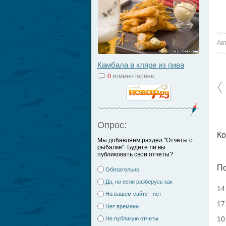
Ав
Камбала в кляре из пива
0
комментариев
Опрос:
Ко
Мы добавляем раздел "Отчеты о
рыбалке". Будете ли вы
публиковать свои отчеты?
По
Обязательно
Да, но если разберусь как
14
На вашем сайте - нет
17
Нет времени
10
Не публикую отчеты