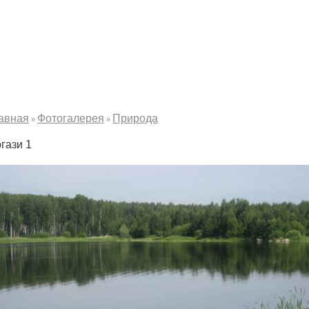
авная
Фотогалерея
Природа
»
»
гази 1