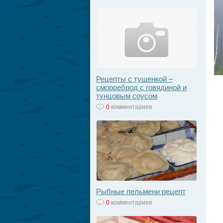
Рецепты с тушенкой –
сморреброд с говядиной и
тунцовым соусом
0
комментариев
Рыбные пельмени рецепт
0
комментариев