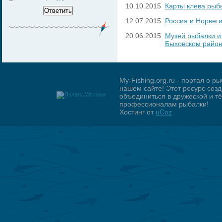
10.10.2015
Карты клева рыб
12.07.2015
Россия и Норвег
20.06.2015
Музей рыбалки и
Быховском райо
My-Fishing.org.ru - портал о 
нашем сайте! Этот ресурс созд
объединиться в дружеской и 
профессионалам рыбалки!
Хостинг от
uCoz