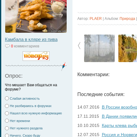
Автор:
PLAER
| Альбом:
Природа
Камбала в кляре из пива
0
комментариев
Комментарии:
Опрос:
Что мешает Вам общаться на
форуме?
Последние события:
Слабая активность
Не разбираюсь в форумах
14.07.2016
В России возобн
Нашел всю нужную информацию
17.11.2015
В Дании появили
Нет времени
10.10.2015
Карты клева рыб
Нет нужного раздела
12.07.2015
Россия и Норвег
Ничего. Скоро буду