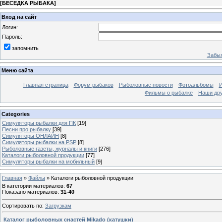
[
БЕСЕДКА РЫБАКА
]
Вход на сайт
Логин:
Пароль:
запомнить
Забыл
Меню сайта
Главная страница
Форум рыбаков
Рыболовные новости
Фотоальбомы
И
Фильмы о рыбалке
Наши др
Categories
Симуляторы рыбалки для ПК
[19]
Песни про рыбалку
[39]
Симуляторы ОНЛАЙН
[8]
Симуляторы рыбалки на PSP
[8]
Рыболовные газеты, журналы и книги
[276]
Каталоги рыболовной продукции
[77]
Симуляторы рыбалки на мобильный
[9]
Главная
»
Файлы
»
Каталоги рыболовной продукции
В категории материалов
:
67
Показано материалов
:
31-40
Сортировать по
:
Загрузкам
Каталог рыболовных снастей Mikado (катушки)