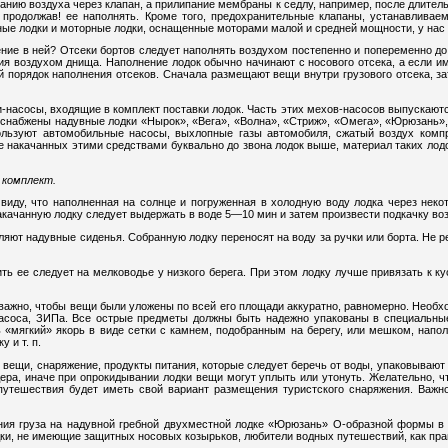
нию воздуха через клапан, а прилипание мембраны к седлу, например, после длитель
 продолжав! ее наполнять. Кроме того, предохранительные клапаны, устанавливае
бные лодки и моторные лодки, оснащенные моторами малой и средней мощности, у нас
ение в ней? Отсеки бортов следует наполнять воздухом постепенно и попеременно д
ия воздухом днища. Наполнение лодок обычно начинают с носового отсека, а если и
й порядок наполнения отсеков. Сначала размещают вещи внутри грузового отсека, з
-насосы, входящие в комплект поставки лодок. Часть этих мехов-насосов выпускаю
снабжены надувные лодки «Нырок», «Вега», «Волна», «Стриж», «Омега», «Юрюзань»
ользуют автомобильные насосы, выхлопные газы автомобиля, сжатый воздух компр
е накачанных этими средствами буквально до звона лодок выше, материал таких лодо
 комплект.
виду, что наполненная на солнце и погруженная в холодную воду лодка через неко
акачанную лодку следует выдержать в воде 5—10 мин и затем произвести подкачку во
авляют надувные сиденья. Собранную лодку переносят на воду за ручки или борта.
 ее следует на мелководье у низкого берега. При этом лодку лучше привязать к кус
важно, чтобы вещи были уложены по всей его площади аккуратно, равномерно. Необ
насоса, ЗИПа. Все острые предметы должны быть надежно упакованы в специальны
ь «мягкий» якорь в виде сетки с камнем, подобранным на берегу, или мешком, нап
 и т. п.
 вещи, снаряжение, продукты питания, которые следует беречь от воды, упаковыва
ера, иначе при опрокидывании лодки вещи могут уплыть или утонуть. Желательно, 
путешествия будет иметь свой вариант размещения туристского снаряжения. Важн
ния груза на надувной гребной двухместной лодке «Юрюзань» О-образной формы в
дки, не имеющие защитных носовых козырьков, любители водных путешествий, как пр