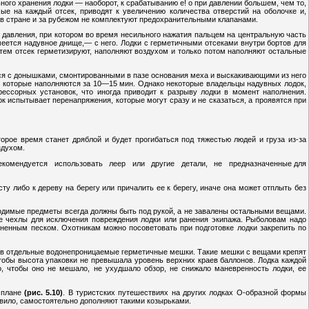
ного хранения лодки — наоборот, к срабатыванию е! о при давлении большем, чем то,
мые на каждый отсек, приводят к увеличению количества отверстий на оболочке и,
 в стране и за рубежом не комплектуют предохранительными клапанами.
о давления, при котором во время несильного нажатия пальцем на центральную часть
меется надувное днище,— с него. Лодки с герметичными отсеками внутри бортов для
атем отсек герметизируют, наполняют воздухом и только потом наполняют остальные
тся с донышками, смонтированными в пазе основания меха и выскакивающими из него
, которые наполняются за 10—15 мин. Однако некоторые владельцы надувных лодок,
ессорных установок, что иногда приводит к разрыву лодки в момент наполнения.
к испытывает перенапряжения, которые могут сразу и не сказаться, а проявятся при
торое время станет дряблой и будет прогибаться под тяжестью людей и груза из-за
здухом.
 Не рекомендуется использовать леер или другие детали, не предназначенные для
ту либо к дереву на берегу или причалить ее к берегу, иначе она может отплыть без
ходимые предметы всегда должны быть под рукой, а не завалены остальными вещами.
е чехлы для исключения повреждения лодки или ранения экипажа. Рыболовам надо
олненным песком. Охотникам можно посоветовать при подготовке лодки закрепить по
ют в отдельные водонепроницаемые герметичные мешки. Такие мешки с вещами крепят
чтобы высота упаковки не превышала уровень верхних краев баллонов. Лодка каждой
о, чтобы оно не мешало, не ухудшало обзор, не снижало маневренность лодки, ее
 плане
(рис. 5.10)
. В туристских путешествиях на других лодках О-образной формы
авило, самостоятельно дополняют такими козырьками.