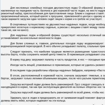
Для несложных семейных походов двухместную лодку О-образной формы на
наклеенные на переднюю часть баллона и дно кормовой части лодки, на место надув
ремонтный набор, приспособления для приготовления пищи. Ближе к сиденью ставят 
прорезиненный мешок, который крепят к проушине, приклеенной в центре к одному 
гаком варианте загрузки один человек сидит лицом к корме и в гребле не участвует.
В спортивных путешествиях на двухместных надувных лодках, когда необходи
прикрепляют вплотную к кормовому сиденью, а рюкзак с вещами ставят между палатк
такая же, как на каноэ).
Для надувных лодок и-образной формы существует несколько отличный ва
устанавливают на консольные оконечности лодки.
Для более сложных и, главное, длительных походов лодку модернизируют:
водонепроницаемой перегородкой. В него обычно укладывают палатку, спальные при
Следует признать, что наиболее трудным является размещение туристског
высоты борта, чтобы сохранить низкий центр тяжести. В гермомешок укладывают сп
В корму под деку загружают палатку и часть продуктов, в нос — походные пр
Иногда часть вещей, упакованных в гермомешки, которые не удалось размести
В последние годы разработаны образцы надувных байдарок, например «Ласточ
В отсек, расположенный в кормовой части, сначала загружают тяжелые, а з
бортах, загружают только легкими объемными вещами, после чего разъем герметизи
Загрузка моторной лодки должна быть равномерной. Груз следует смещать в 
находящимся в корме, так как при эксплуатации двигателя на полных оборотах нос т
Загрузка парусной лодки должна быть равномерной по всей длине, чтобы нос 
Удержать груз в лодке и предохранить ее от заливания водой поможет фартук
должны иметь юбки, которые надевают на эти кольца.