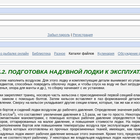
Забыл пароль
|
Регистрация
 о рыбалке онлайн
Библиотека
Разное
Каталог файлов
Кулинария
Обсуждение 
5.2. ПОДГОТОВКА НАДУВНОЙ ЛОДКИ К ЭКСПЛУА
затем наполнить воздухом. Для этого лодку и комплектующие детали вынимают из упа
редметов, способных повредить оболочку лодки, и чтобы спуск на воду не был затру
нья, опора для мачты и др.), то сборку начинают с их установки.
 закрепляют транец, носовую часть кильсона с присоединенной первой секцией елани
м замком с помощью болтов. Затем кильсон вставляют в паз формованной детал
ении. Сверху на кильсон укладывают другие секции елани, которые, так же как и носо
бортов и сидений лодки воздухом до рабочего давления. Определение значения рабоч
2
5 кгс/см
), что составляет увеличение давления в 1,5 раза, не так-то просто. Нек
мпактными манометрами, с помощью которых рабочее давление определяется так
оров, оттарированных на малое давление, и повышения стоимости лодки. На первы
ереполнением бортов или повышением температуры воздуха при эксплуатации лодки.
 борта которых изготовлены из прочных прорезиненных тканей, имеющих, как прав
надувных лодок имеет рабочее давление меньше этого значения. Кроме того, предохр
в не соответствует рабочему. У некоторых же владельцев надувных лодок наличие п