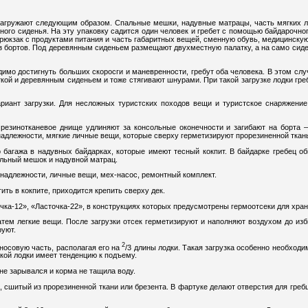
гружают следующим образом. Спальные мешки, надувные матрацы, часть мягких л
ного сиденья. На эту упаковку садится один человек и гребет с помощью байдарочно
рюкзак с продуктами питания и часть габаритных вещей, сменную обувь, медицинскую
из бортов. Под деревянным сиденьем размещают двухместную палатку, а на само сид
мо достигнуть больших скоросги и маневренности, гребут оба человека. В этом слу
ой и деревянным сиденьем и тоже стягивают шнурами. При такой загрузке лодки греб
риант загрузки. Для несложных туристских походов вещи и туристское снаряжение
 резинотканевое днище удлиняют за консольные оконечности и загибают на борта —
надлежности, мягкие личные вещи, которые сверху герметизируют прорезиненной ткан
о багажа в надувных байдарках, которые имеют тесный кокпит. В байдарке гребе
альный мешок и надувной матрац.
инадлежности, личные вещи, мех-насос, ремонтный комплект.
ть в кокпите, приходится крепить сверху дек.
ка-12», «Ласточка-22», в конструкциях которых предусмотрены гермоотсеки для хран
атем легкие вещи. После загрузки отсек герметизируют и наполняют воздухом до из
руют.
2
носовую часть, располагая его на
/3 длины лодки. Такая загрузка особенно необход
акой лодки имеет тенденцию к подъему.
не зарывался и корма не тащила воду.
, сшитый из прорезиненной ткани или брезента. В фартуке делают отверстия для греб