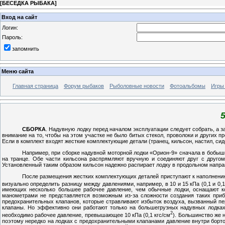
[
БЕСЕДКА РЫБАКА
]
Вход на сайт
Логин:
Пароль:
запомнить
Меню сайта
Главная страница
Форум рыбаков
Рыболовные новости
Фотоальбомы
Игры
СБОРКА
. Надувную лодку перед началом эксплуатации следует собрать, а 
внимание на то, чтобы на этом участке не было битых стекол, проволоки и других п
Если в комплект входят жесткие комплектующие детали (транец, кильсон, настил, сиде
Например, при сборке надувной моторной лодки «Орион-9» сначала в бобышки
на транце. Обе части кильсона распрямляют вручную и соединяют друг с друго
Установленный таким образом кильсон надежно распирает лодку в продольном направл
После размещения жестких комплектующих деталей приступают к наполнению 
визуально определить разницу между давлениями, например, в 10 и 15 кПа (0,1 и 0,1
имеющих несколько большее рабочее давление, чем обычные лодки, оснащают ко
манометрами не представляется возможным из-за сложности создания таких приб
предохранительных клапанов, которые стравливают избыток воздуха, вызванный п
клапаны. Но эффективно они работают только на большегрузных надувных лодках,
2
необходимо рабочее давление, превышающее 10 кПа (0,1 кгс/см
). Большинство же 
поэтому нередко на лодках с предохранительными клапанами давление внутри борто