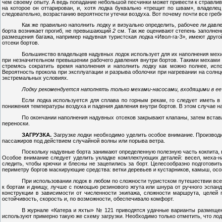
чем своему опыту. А ведь попадание небольшой песчинки может привести к стравлива
на которое он оттарирован, и, хотя лодка буквально «трещит по швам», владелец
следовательно, возрастанию вероятности утечки воздуха. Вот почему почти все гре
Как же правильно наполнить лодку и визуально определить, рабочее ли давл
борта возникает прогиб, не превышающий
2
см. Так же оценивают степень заполнен
размещения багажа, например надувная туристская лодка «Ивол-га-3», имеют друго
отсеки бортов.
Большинство владельцев надувных лодок использует для их наполнения мехи
при незначительном превышении рабочего давления внутри бортов. Такими мехами 
стремясь сократить время наполнения и наполнить лодку как можно полнее, исп
Вероятность прокола при эксплуатации и разрыва оболочки при нагревании на солнц
экстремальных условиях.
Лодку рекомендуется наполнять только мехами-насосами, входящими в ее
Если лодка используется для сплава по горным рекам, го следует иметь в 
понижения температуры воздуха и падения давления внутри бортов. В этом случае н
По окончании наполнения надувных отсеков закрывают клапаны, затем вст
переноски.
ЗАГРУЗКА.
Загрузке лодки необходимо уделить особое внимание. Производить
пассажиров под действием случайной волны или порыва ветра.
Поскольку надувные борта занимают определенную полезную часть кокпита, 
Особое внимание следует уделить укладке комплектующих деталей: весел, меха-
следить, чтобы крючки и блесны не зацепились за борт. Целесообразно подготовит
периметру боргов маскирующие средства: ветки деревьев и кустарников, камыш, осоку
При использовании лодок в любом по сложности туристском путешествии все
к бортам и днищу, лучше с помощью резинового жгута или шнура от ручного эспанд
конструкции в зависимости от численности экипажа, сложности маршрута, целей 
остойчивость, скорость и, по возможности, обеспечивало комфорт.
В журнале «Катера и яхты» № 121 приводятся удачные варианты размеще
используют примерно такую же схему загрузки. Необходимо только отметить, что ло