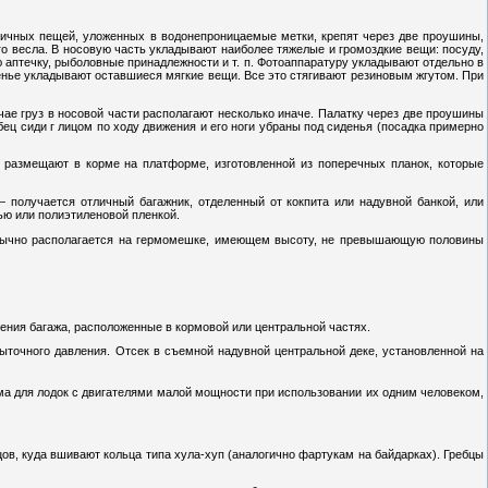
ичных пещей, уложенных в водонепроницаемые метки, крепят через две проушины,
го весла. В носовую часть укладывают наиболее тяжелые и громоздкие вещи: посуду,
 аптечку, рыболовные принадлежности и т. п. Фотоаппаратуру укладывают отдельно в
енье укладывают оставшиеся мягкие вещи. Все это стягивают резиновым жгутом. При
чае груз в носовой части располагают несколько иначе. Палатку через две проушины
ец сиди г лицом по ходу движения и его ноги убраны под сиденья (посадка примерно
 размещают в корме на платформе, изготовленной из поперечных планок, которые
 получается отличный багажник, отделенный от кокпита или надувной банкой, или
ью или полиэтиленовой пленкой.
ц обычно располагается на гермомешке, имеющем высоту, не превышающую половины
ения багажа, расположенные в кормовой или центральной частях.
быточного давления. Отсек в съемной надувной центральной деке, установленной на
има для лодок с двигателями малой мощности при использовании их одним человеком,
цов, куда вшивают кольца типа хула-хуп (аналогично фартукам на байдарках). Гребцы