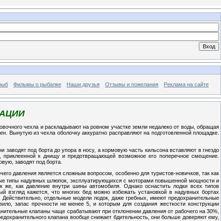
рыб
Фильмы о рыбалке
Наши друзья
Отзывы и пожелания
Реклама на сайте
ТАЦИИ
ковочного чехла и раскладывают на ровном участке земли недалеко от воды, обращая
днен. Вынутую из чехла оболочку аккуратно расправляют на подготовленной площадке.
 заводят под борта до упора в носу, а кормовую часть кильсона вставляют в гнездо
и, приклеенной к днищу и предотвращающей возможное его поперечное смещение.
вую, заводят под борта.
его давления является сложным вопросом, особенно для туристов-новичков, так как
оторые типы надувных шлюпок, эксплуатирующихся с моторами повышенной мощности и
 же, как давление внутри шины автомобиля. Однако оснастить лодки всех типов
й взгляд кажется, что многих бед можно избежать установкой в надувных бортах
 Действительно, отдельные модели лодок, даже гребных, имеют предохранительные
ило, запас прочности не менее 5, и которым для создания жесткости конструкции
анительные клапаны чаще срабатывают при отклонении давления от рабочего на 30%,
редохранительного клапана вообще снижает бдительность, они больше доверяют ему,