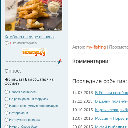
Камбала в кляре из пива
0
комментариев
Автор:
my-fishing
| Просмот
Комментарии:
Опрос:
Что мешает Вам общаться на
Последние события:
форуме?
Слабая активность
14.07.2016
В России возобн
Не разбираюсь в форумах
17.11.2015
В Дании появили
Нашел всю нужную информацию
10.10.2015
Карты клева рыб
Нет времени
12.07.2015
Россия и Норвег
Нет нужного раздела
20.06.2015
Музей рыбалки и
Ничего. Скоро буду