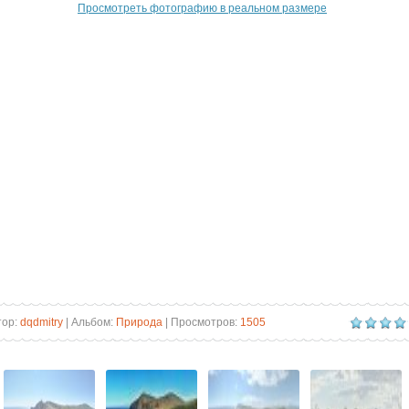
Просмотреть фотографию в реальном размере
тор:
dqdmitry
| Альбом:
Природа
| Просмотров:
1505