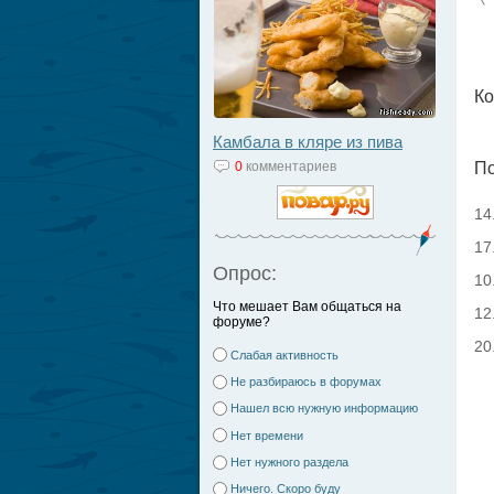
Ко
Камбала в кляре из пива
0
комментариев
По
14
17
Опрос:
10
Что мешает Вам общаться на
12
форуме?
20
Слабая активность
Не разбираюсь в форумах
Нашел всю нужную информацию
Нет времени
Нет нужного раздела
Ничего. Скоро буду