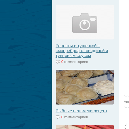
Рецепты с тушенкой –
сморреброд с говядиной и
тунцовым соусом
0
комментариев
Ав
Рыбные пельмени рецепт
0
комментариев