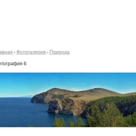
авная
Фотогалерея
Природа
»
»
тография 6