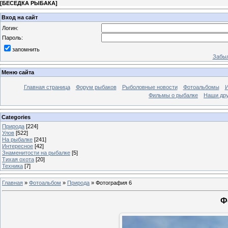
[
БЕСЕДКА РЫБАКА
]
Вход на сайт
Логин:
Пароль:
запомнить
Забыл
Меню сайта
Главная страница
Форум рыбаков
Рыболовные новости
Фотоальбомы
И
Фильмы о рыбалке
Наши др
Categories
Природа
[224]
Улов
[522]
На рыбалке
[241]
Интересное
[42]
Знаменитости на рыбалке
[5]
Тихая охота
[20]
Техника
[7]
Главная
»
Фотоальбом
»
Природа
»
Фотография 6
Ф