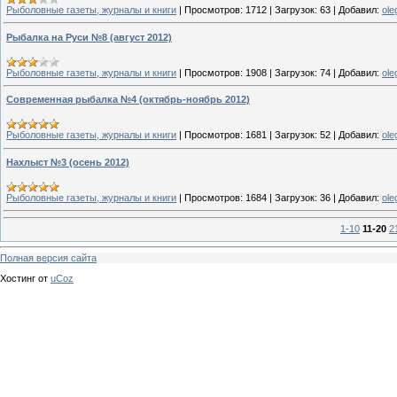
Рыболовные газеты, журналы и книги
|
Просмотров:
1712
|
Загрузок:
63
|
Добавил:
ole
Рыбалка на Руси №8 (август 2012)
Рыболовные газеты, журналы и книги
|
Просмотров:
1908
|
Загрузок:
74
|
Добавил:
ole
Современная рыбалка №4 (октябрь-ноябрь 2012)
Рыболовные газеты, журналы и книги
|
Просмотров:
1681
|
Загрузок:
52
|
Добавил:
ole
Нахлыст №3 (осень 2012)
Рыболовные газеты, журналы и книги
|
Просмотров:
1684
|
Загрузок:
36
|
Добавил:
ole
1-10
11-20
2
Полная версия сайта
Хостинг от
uCoz