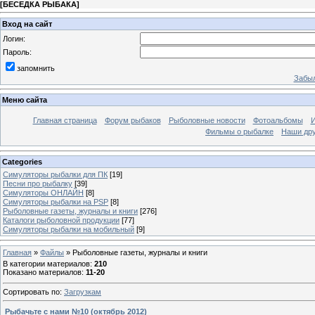
[
БЕСЕДКА РЫБАКА
]
Вход на сайт
Логин:
Пароль:
запомнить
Забыл
Меню сайта
Главная страница
Форум рыбаков
Рыболовные новости
Фотоальбомы
И
Фильмы о рыбалке
Наши др
Categories
Симуляторы рыбалки для ПК
[19]
Песни про рыбалку
[39]
Симуляторы ОНЛАЙН
[8]
Симуляторы рыбалки на PSP
[8]
Рыболовные газеты, журналы и книги
[276]
Каталоги рыболовной продукции
[77]
Симуляторы рыбалки на мобильный
[9]
Главная
»
Файлы
»
Рыболовные газеты, журналы и книги
В категории материалов
:
210
Показано материалов
:
11-20
Сортировать по
:
Загрузкам
Рыбачьте с нами №10 (октябрь 2012)